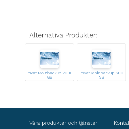
Alternativa Produkter:
Privat Molnbackup 2000
Privat Molnbackup 500
GB
GB
Våra produkter och tjänster
Konta