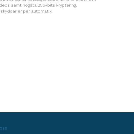
deos samt högsta 256-bits kryptering.
 skyddar er per automatik.
oss