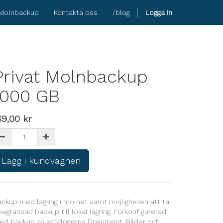
Molnbackup
Kontakta oss
/blog
Logga in
Privat Molnbackup
1000 GB
69,00
kr
Lägg i kundvagnen
ckup med lagring i molnet samt möjligheten att ta
egränsad backup till lokal lagring. Förkonfigurerad
ed backup av katalogerna Dokument, Bilder och