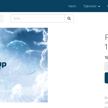
Hem
Tjänster
1
Ba
ob
m