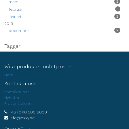
mars
2
februari
1
januari
2
2019
december
2
Taggar
Våra produkter och tjänster
Hem
Kontakta oss
Kontakta oss
Nyheter
Presentationer
+46 (0)10 500 6000
info@oxxy.se