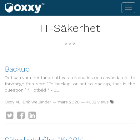
Toggl
navig
IT-Säkerhet
***
Backup
Det kan vara frestande att vara dramatisk och använda en lite
förvrängd fras som "To backup, or not to backup, that is the
question:" * Hotbild * - J...
Oxxy AB, Erik Wellander
—
mars 2020
— 4032 views