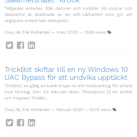
Säkerhetshålet "Kr00k"
"Miljarder enheter, från datorer och mobiler till routrar och
läsplattor är drabbade av en wifi-sårbarhet som gör att
angripare enkelt kan dekrypter...
Oxxy AB, Erik Wellander
—
mars 2020
— 3559 views
TrickBot skiftar till en ny Windows 10
UAC Bypass för att undvika upptäckt
TrickBot, en gång en bank-trojan nu ett multiverktyg för attack
mot företag. Den 3:e februari skrev Threatpost [1] en artikel
om trojanen TrickBo...
Oxxy AB, Erik Wellander
—
februari 2020
— 5278 views